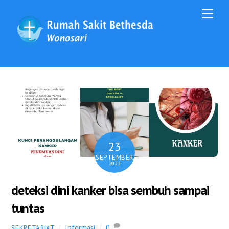
M
e
n
u
23
SEPTEMBER
2022
deteksi dini kanker bisa sembuh sampai
tuntas
Informasi
0
SEKRETARIAT